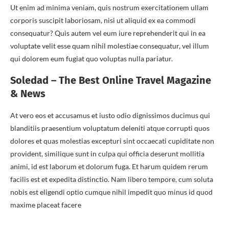
Ut enim ad minima veniam, quis nostrum exercitationem ullam
corporis suscipit laboriosam, nisi ut aliquid ex ea commodi
consequatur? Quis autem vel eum iure reprehenderit qui in ea
voluptate velit esse quam nihil molestiae consequatur, vel illum
qui dolorem eum fugiat quo voluptas nulla pariatur.
Soledad – The Best Online Travel Magazine
& News
At vero eos et accusamus et iusto odio dignissimos ducimus qui
blanditiis praesentium voluptatum deleniti atque corrupti quos
dolores et quas molestias excepturi sint occaecati cupiditate non
provident, similique sunt in culpa qui officia deserunt mollitia
animi, id est laborum et dolorum fuga. Et harum quidem rerum
facilis est et expedita distinctio. Nam libero tempore, cum soluta
nobis est eligendi optio cumque nihil impedit quo minus id quod
maxime placeat facere