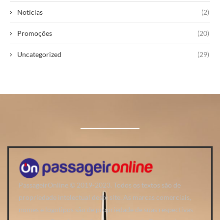
Notícias
(2)
Promoções
(20)
Uncategorized
(29)
PassageirOnline © 2019-2023. Todos os textos são de
propriedade intelectual deste site. As marcas comerciais,
nomes e logotipos são de propriedade de suas respectivas
empresas. Este site não faz parte do site do Facebook ou do