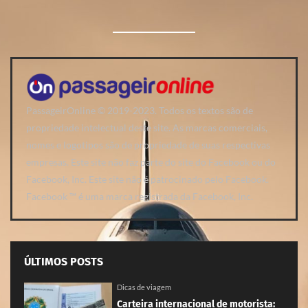
PassageirOnline © 2019-2023. Todos os textos são de
propriedade intelectual deste site. As marcas comerciais,
nomes e logotipos são de propriedade de suas respectivas
empresas. Este site não faz parte do site do Facebook ou do
Facebook, Inc. Este site não é patrocinado pelo Facebook.
Facebook ™ é uma marca registrada da Facebook, Inc.
ÚLTIMOS POSTS
Dicas de viagem
Carteira internacional de motorista: