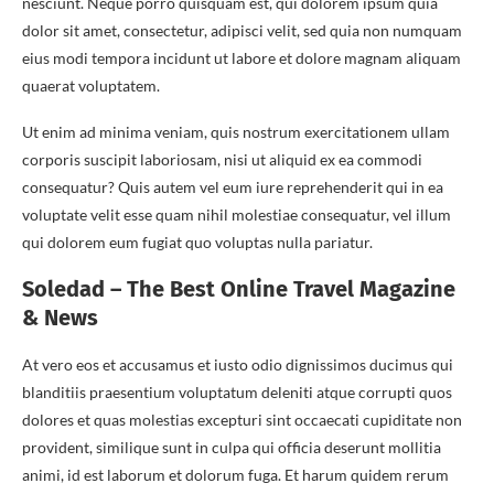
nesciunt. Neque porro quisquam est, qui dolorem ipsum quia
dolor sit amet, consectetur, adipisci velit, sed quia non numquam
eius modi tempora incidunt ut labore et dolore magnam aliquam
quaerat voluptatem.
Ut enim ad minima veniam, quis nostrum exercitationem ullam
corporis suscipit laboriosam, nisi ut aliquid ex ea commodi
consequatur? Quis autem vel eum iure reprehenderit qui in ea
voluptate velit esse quam nihil molestiae consequatur, vel illum
qui dolorem eum fugiat quo voluptas nulla pariatur.
Soledad – The Best Online Travel Magazine
& News
At vero eos et accusamus et iusto odio dignissimos ducimus qui
blanditiis praesentium voluptatum deleniti atque corrupti quos
dolores et quas molestias excepturi sint occaecati cupiditate non
provident, similique sunt in culpa qui officia deserunt mollitia
animi, id est laborum et dolorum fuga. Et harum quidem rerum