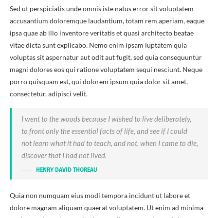
Sed ut perspiciatis unde omnis iste natus error sit voluptatem
accusantium doloremque laudantium, totam rem aperiam, eaque
ipsa quae ab illo inventore veritatis et quasi architecto beatae
vitae dicta sunt explicabo. Nemo enim ipsam luptatem quia
voluptas sit aspernatur aut odit aut fugit, sed quia consequuntur
magni dolores eos qui ratione voluptatem sequi nesciunt. Neque
porro quisquam est, qui dolorem ipsum quia dolor sit amet,
consectetur, adipisci velit.
I went to the woods because I wished to live deliberately,
to front only the essential facts of life, and see if I could
not learn what it had to teach, and not, when I came to die,
discover that I had not lived.
HENRY DAVID THOREAU
Quia non numquam eius modi tempora incidunt ut labore et
dolore magnam aliquam quaerat voluptatem. Ut enim ad minima