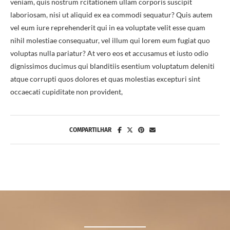
veniam, quis nostrum rcitationem ullam corporis suscipit
laboriosam, nisi ut aliquid ex ea commodi sequatur? Quis autem
vel eum iure reprehenderit qui in ea voluptate velit esse quam
nihil molestiae consequatur, vel illum qui lorem eum fugiat quo
voluptas nulla pariatur? At vero eos et accusamus et iusto odio
dignissimos ducimus qui blanditiis esentium voluptatum deleniti
atque corrupti quos dolores et quas molestias excepturi sint
occaecati cupiditate non provident,
COMPARTILHAR