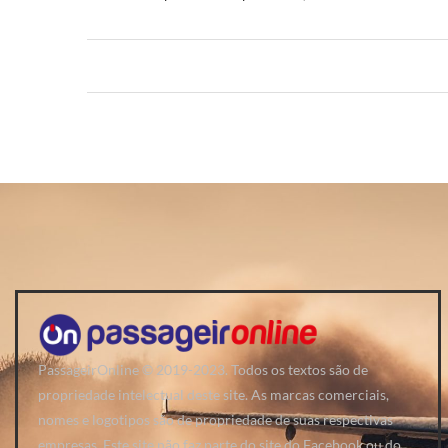
PassageirOnline © 2019-2023. Todos os textos são de
propriedade intelectual deste site. As marcas comerciais,
nomes e logotipos são de propriedade de suas respectivas
empresas. Este site não faz parte do site do Facebook ou do