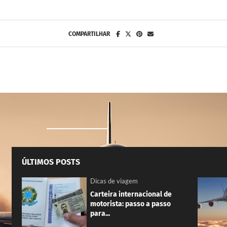
COMPARTILHAR
ÚLTIMOS POSTS
Dicas de viagem
Carteira internacional de
motorista: passo a passo
para...