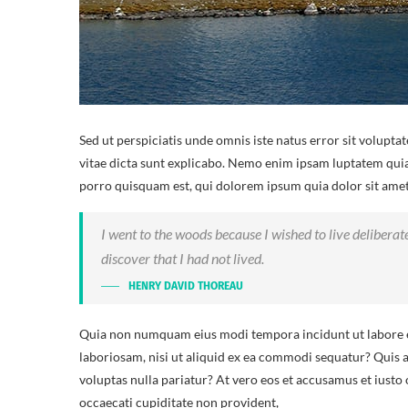
Sed ut perspiciatis unde omnis iste natus error sit volupt
vitae dicta sunt explicabo. Nemo enim ipsam luptatem quia
porro quisquam est, qui dolorem ipsum quia dolor sit amet, 
I went to the woods because I wished to live deliberately
discover that I had not lived.
HENRY DAVID THOREAU
Quia non numquam eius modi tempora incidunt ut labore e
laboriosam, nisi ut aliquid ex ea commodi sequatur? Quis a
voluptas nulla pariatur? At vero eos et accusamus et iusto
occaecati cupiditate non provident,