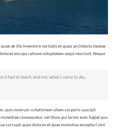
ae ab illo inventore veritatis et quasi architecto beatae
 dolores eos qui ratione voluptatem sequi nesciunt. Neque
hat it had to teach, and not, when I came to die,
, quis nostrum rcitationem ullam corporis suscipit
l molestiae consequatur, vel illum qui lorem eum fugiat quo
ue corrupti quos dolores et quas molestias excepturi sint