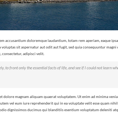
atem accusantium doloremque laudantium, totam rem aperiam, eaque ipsa qu
 voluptas sit aspernatur aut odit aut fugit, sed quia consequuntur magni
consectetur, adipisci velit.
, to front only the essential facts of life, and see if I could not learn w
t dolore magnam aliquam quaerat voluptatem. Ut enim ad minima veniam
utem vel eum iure reprehenderit qui in ea voluptate velit esse quam nihi
 odio dignissimos ducimus qui blanditiis esentium voluptatum deleniti atq