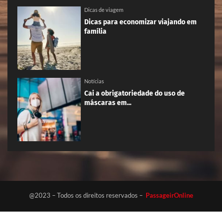
Dicas de viagem
Dicas para economizar viajando em
família
Notícias
Cai a obrigatoriedade do uso de
máscaras em...
@2023 – Todos os direitos reservados –
PassageirOnline
Início
Termos de uso
Fale conosco